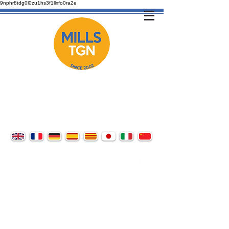
9nphr8tdg0l0zu1hs3f1llxfo0ra2e
ACADEMIA
DE IDIOMAS Y SERVICIOS
LINGÜÍSTICOS EN TARRAGONA
DESDE 2002
C/Joan Ruiz i Porta 3B (Bajos) Tarragona - 43005​
(Entre El Corte Inglés y Hospital Juan XXIII)