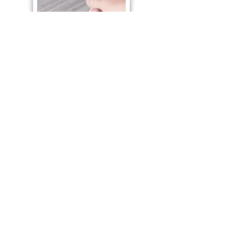
Contratos
Turismo y restauración
Pídenos más información sin compromiso
©
2002 - 2025
www.millstgn.com
- MILLS TARRAGONA S.L.
Aviso legal MILLS TARRAGONA S.L